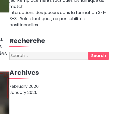
jeu, Remplacements tactiques, Dynamique du
match
Interactions des joueurs dans la formation 3-1-
3-3 : Rôles tactiques, responsabilités
positionnelles
u.
Recherche
s
des
Search
for:
Archives
February 2026
January 2026