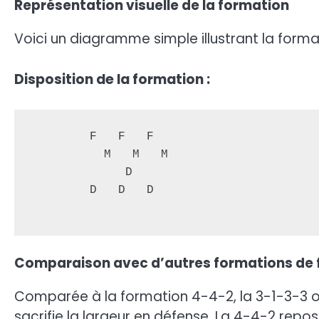
Représentation visuelle de la formation
Voici un diagramme simple illustrant la forma
Disposition de la formation :
        F   F   F

          M   M   M

             D

        D   D   D

Comparaison avec d’autres formations de 
Comparée à la formation 4-4-2, la 3-1-3-3 off
sacrifie la largeur en défense. La 4-4-2 repos