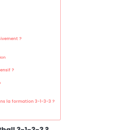
sivement ?
ion
ensif ?
n
ns la formation 3-1-3-3 ?
ball 3-1-3-3 ?