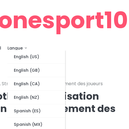
onesport10
l
Langue
English (US)
English (GB)
e, Structure offensive, Espacement des joueurs
English (CA)
tball : Organisation
English (NZ)
fensive, Espacement des
Spanish (ES)
Spanish (MX)