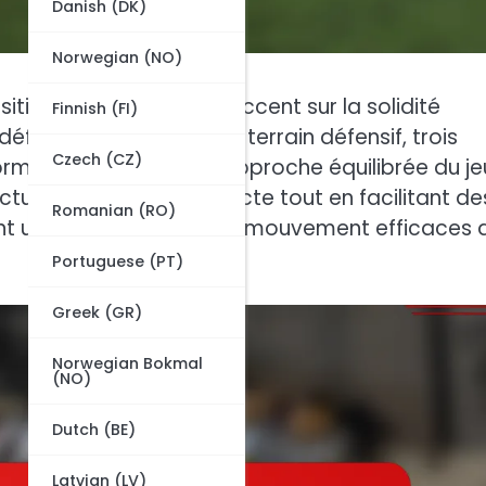
Danish (DK)
Norwegian (NO)
tif tactique qui met l’accent sur la solidité
Finnish (FI)
 défenseurs, un milieu de terrain défensif, trois
Czech (CZ)
formation favorise une approche équilibrée du je
ucture défensive compacte tout en facilitant de
Romanian (RO)
ssant un espacement et un mouvement efficaces 
Portuguese (PT)
Greek (GR)
Norwegian Bokmal
(NO)
Dutch (BE)
Latvian (LV)