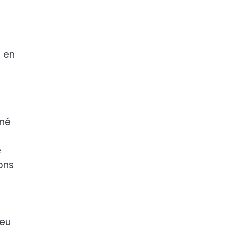
t en
nné
e
ons
ieu