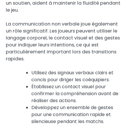
un soutien, aident à maintenir la fluidité pendant
le jeu.
La communication non verbale joue également
un rôle significatif. Les joueurs peuvent utiliser le
langage corporel, le contact visuel et des gestes
pour indiquer leurs intentions, ce qui est
particulièrement important lors des transitions
rapides.
Utilisez des signaux verbaux clairs et
concis pour diriger les coéquipiers.
Établissez un contact visuel pour
confirmer la compréhension avant de
réaliser des actions.
Développez un ensemble de gestes
pour une communication rapide et
silencieuse pendant les matchs.