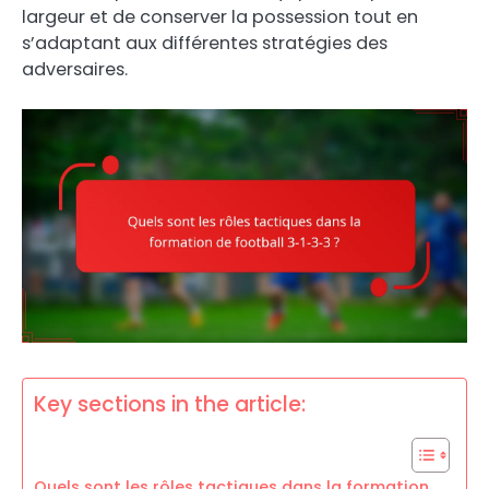
largeur et de conserver la possession tout en
s’adaptant aux différentes stratégies des
adversaires.
Key sections in the article:
Quels sont les rôles tactiques dans la formation