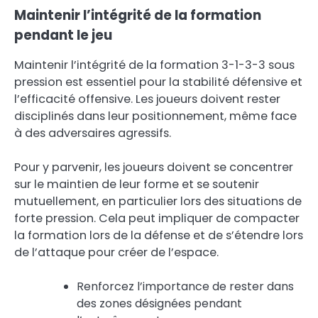
Maintenir l’intégrité de la formation
pendant le jeu
Maintenir l’intégrité de la formation 3-1-3-3 sous
pression est essentiel pour la stabilité défensive et
l’efficacité offensive. Les joueurs doivent rester
disciplinés dans leur positionnement, même face
à des adversaires agressifs.
Pour y parvenir, les joueurs doivent se concentrer
sur le maintien de leur forme et se soutenir
mutuellement, en particulier lors des situations de
forte pression. Cela peut impliquer de compacter
la formation lors de la défense et de s’étendre lors
de l’attaque pour créer de l’espace.
Renforcez l’importance de rester dans
des zones désignées pendant