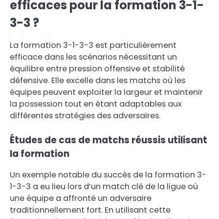
efficaces pour la formation 3-1-
3-3 ?
La formation 3-1-3-3 est particulièrement
efficace dans les scénarios nécessitant un
équilibre entre pression offensive et stabilité
défensive. Elle excelle dans les matchs où les
équipes peuvent exploiter la largeur et maintenir
la possession tout en étant adaptables aux
différentes stratégies des adversaires.
Études de cas de matchs réussis utilisant
la formation
Un exemple notable du succès de la formation 3-
1-3-3 a eu lieu lors d’un match clé de la ligue où
une équipe a affronté un adversaire
traditionnellement fort. En utilisant cette