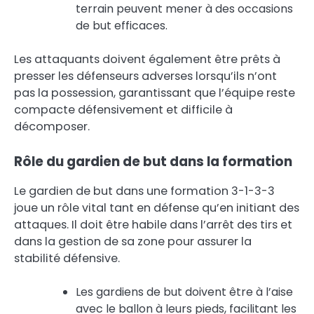
terrain peuvent mener à des occasions
de but efficaces.
Les attaquants doivent également être prêts à
presser les défenseurs adverses lorsqu’ils n’ont
pas la possession, garantissant que l’équipe reste
compacte défensivement et difficile à
décomposer.
Rôle du gardien de but dans la formation
Le gardien de but dans une formation 3-1-3-3
joue un rôle vital tant en défense qu’en initiant des
attaques. Il doit être habile dans l’arrêt des tirs et
dans la gestion de sa zone pour assurer la
stabilité défensive.
Les gardiens de but doivent être à l’aise
avec le ballon à leurs pieds, facilitant les