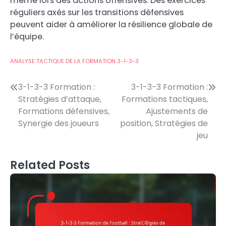
même lors des actions offensives. Des exercices
réguliers axés sur les transitions défensives
peuvent aider à améliorer la résilience globale de
l’équipe.
ANALYSE TACTIQUE DE LA FORMATION 3-1-3-3
Post
3-1-3-3 Formation :
3-1-3-3 Formation :
Stratégies d’attaque,
Formations tactiques,
navigation
Formations défensives,
Ajustements de
Synergie des joueurs
position, Stratégies de
jeu
Related Posts