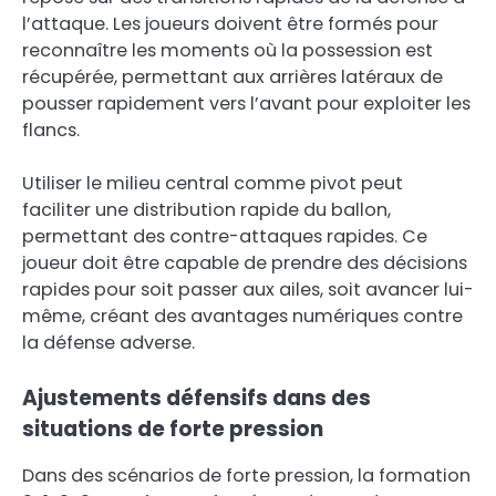
l’attaque. Les joueurs doivent être formés pour
reconnaître les moments où la possession est
récupérée, permettant aux arrières latéraux de
pousser rapidement vers l’avant pour exploiter les
flancs.
Utiliser le milieu central comme pivot peut
faciliter une distribution rapide du ballon,
permettant des contre-attaques rapides. Ce
joueur doit être capable de prendre des décisions
rapides pour soit passer aux ailes, soit avancer lui-
même, créant des avantages numériques contre
la défense adverse.
Ajustements défensifs dans des
situations de forte pression
Dans des scénarios de forte pression, la formation