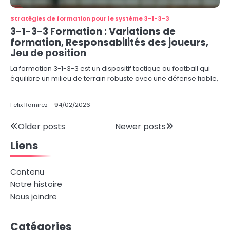
Stratégies de formation pour le système 3-1-3-3
3-1-3-3 Formation : Variations de
formation, Responsabilités des joueurs,
Jeu de position
La formation 3-1-3-3 est un dispositif tactique au football qui
équilibre un milieu de terrain robuste avec une défense fiable,
…
Felix Ramirez
04/02/2026
Posts
Older posts
Newer posts
Liens
navigation
Contenu
Notre histoire
Nous joindre
Catégories